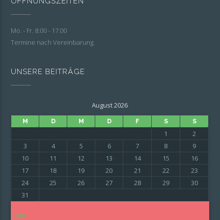
ÖFFNUNGSZEITEN
Mo. - Fr. 8:00 - 17:00
Termine nach Vereinbarung.
UNSERE BEITRÄGE
August 2026
M
D
M
D
F
S
S
1
2
3
4
5
6
7
8
9
10
11
12
13
14
15
16
17
18
19
20
21
22
23
24
25
26
27
28
29
30
31
« Apr.