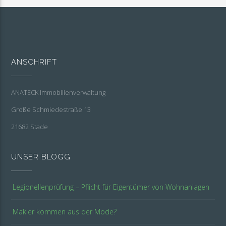
ANSCHRIFT
ANATECK Immobilienverwaltung
Große Schmiedestraße 13
21682 Stade
UNSER BLOGG
Legionellenprüfung – Pflicht für Eigentümer von Wohnanlagen
Makler kommen aus der Mode?